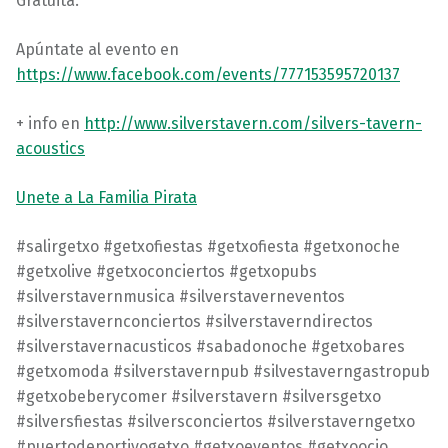
Gratuita.
Apúntate al evento en
https://www.facebook.com/events/777153595720137
+ info en
http://www.silverstavern.com/silvers-tavern-
acoustics
Unete a La Familia Pirata
‪#‎salirgetxo‬ ‪#‎getxofiestas‬ ‪#‎getxofiesta‬ ‪#‎getxonoche‬
‪#‎getxolive‬ ‪#‎getxoconciertos‬ ‪#‎getxopubs‬
‪#‎silverstavernmusica‬ ‪#‎silverstaverneventos‬
‪#‎silverstavernconciertos‬ ‪#‎silverstaverndirectos‬
‪#‎silverstavernacusticos‬ ‪#‎sabadonoche‬ ‪#‎getxobares‬
‪#‎getxomoda‬ ‪#‎silverstavernpub‬ ‪#‎silvestaverngastropub‬
‪#‎getxobeberycomer‬ ‪#‎silverstavern‬ ‪#‎silversgetxo‬
‪#‎silversfiestas‬ ‪#‎silversconciertos‬ ‪#‎silverstaverngetxo‬
‪#‎puertodeportivogetxo‬ ‪#‎getxoeventos‬ ‪#‎getxoocio‬