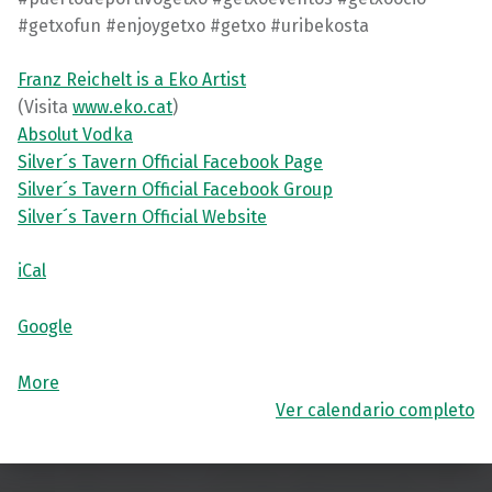
‪#‎getxofun‬ ‪#‎enjoygetxo‬ ‪#‎getxo‬ ‪#‎uribekosta‬
Franz Reichelt is a Eko Artist
(Visita
www.eko.cat
)
Absolut Vodka
Silver´s Tavern Official Facebook Page
Silver´s Tavern Official Facebook Group
Silver´s Tavern Official Website
iCal
Google
about {title}
More
Ver calendario completo
Volver a la navegación principal